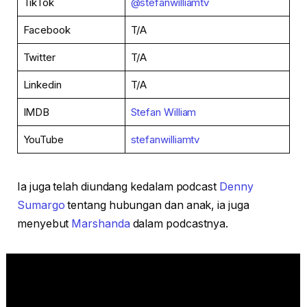
TikTok
@stefanwilliamtv
Facebook
T/A
Twitter
T/A
Linkedin
T/A
IMDB
Stefan William
YouTube
stefanwilliamtv
Ia juga telah diundang kedalam podcast
Denny
Sumargo
tentang hubungan dan anak, ia juga
menyebut
Marshanda
dalam podcastnya.