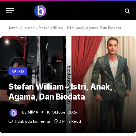
Home
»
Hiburan
»
Stefan William – Istri, Anak, Agama, Dan Biodata
AKTRIS
Stefan William – Istri, Anak,
Agama, Dan Biodata
By
MIMA
10 Oktober 2024
Tidak ada komentar
3 Mins Read