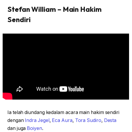
Stefan William – Main Hakim
Sendiri
Ia telah diundang kedalam acara main hakim sendiri
dengan
Indra Jegel
,
Eca Aura
,
Tora Sudiro
,
Desta
dan juga
Boiyen
.