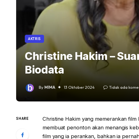
AKTRIS
Christine Hakim – Su
Biodata
By
MIMA
13 Oktober 2024
Tidak ada kome
Christine Hakim yang memerankan film Bi
SHARE
membuat penonton akan menangis keban
film yang ia perankan, bahkan ia pernah