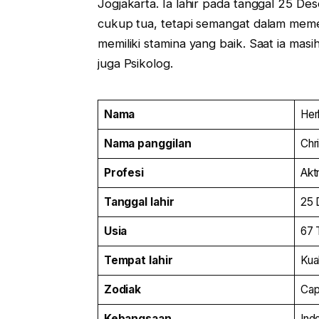
Jogjakarta. Ia lahir pada tanggal 25 D
cukup tua, tetapi semangat dalam memera
memiliki stamina yang baik. Saat ia masih 
juga Psikolog.
Nama
Her
Nama panggilan
Chr
Profesi
Aktr
Tanggal lahir
25 
Usia
67 
Tempat lahir
Kua
Zodiak
Cap
Kebangsaan
Ind