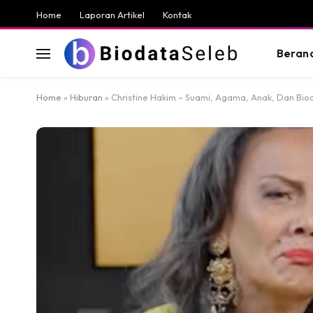
Home
Laporan Artikel
Kontak
Beran
Home
»
Hiburan
»
Christine Hakim – Suami, Agama, Anak, Dan Bio