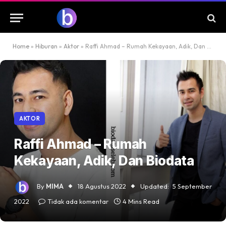
Home
»
Hiburan
»
Aktor
»
Raffi Ahmad – Rumah Kekayaan, Adik, Dan Biodata
AKTOR
Raffi Ahmad – Rumah
Kekayaan, Adik, Dan Biodata
By
MIMA
18 Agustus 2022
Updated:
5 September
2022
Tidak ada komentar
4 Mins Read