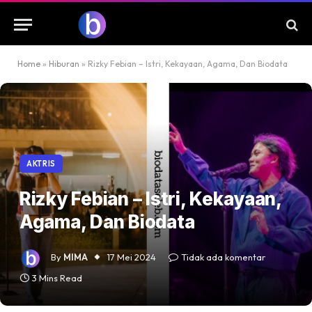
Home
»
Hiburan
»
Rizky Febian – Istri, Kekayaan, Agama, Dan Biodata
AKTRIS
Rizky Febian – Istri, Kekayaan,
Agama, Dan Biodata
By
MIMA
17 Mei 2024
Tidak ada komentar
3 Mins Read