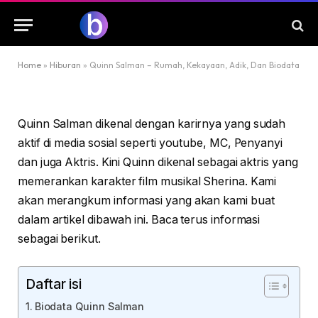
By
MIMA
9 September 2023
Tidak ada komentar
3 Mins Read
Home
»
Hiburan
»
Quinn Salman – Rumah, Kekayaan, Adik, Dan Biodata
Quinn Salman dikenal dengan karirnya yang sudah
aktif di media sosial seperti youtube, MC, Penyanyi
dan juga Aktris. Kini Quinn dikenal sebagai aktris yang
memerankan karakter film musikal Sherina. Kami
akan merangkum informasi yang akan kami buat
dalam artikel dibawah ini. Baca terus informasi
sebagai berikut.
Daftar isi
Biodata Quinn Salman