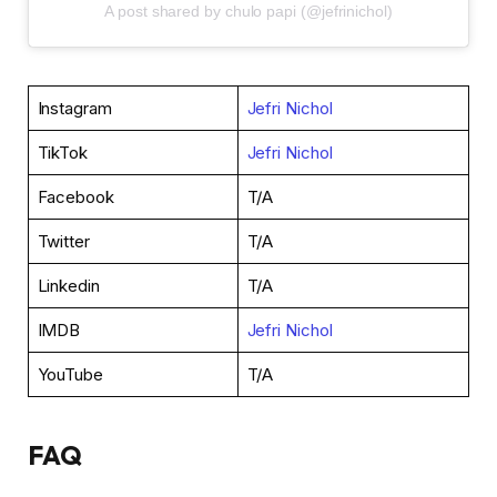
A post shared by chulo papi (@jefrinichol)
Instagram
Jefri Nichol
TikTok
Jefri Nichol
Facebook
T/A
Twitter
T/A
Linkedin
T/A
IMDB
Jefri Nichol
YouTube
T/A
FAQ