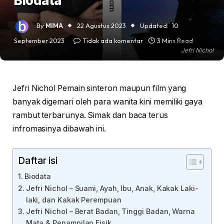
Biodata
By
MIMA
22 Agustus 2023
Updated:
10
September 2023
Tidak ada komentar
3 Mins Read
Jefri Nichol
Jefri Nichol Pemain sinteron maupun film yang
banyak digemari oleh para wanita kini memiliki gaya
rambut terbarunya. Simak dan baca terus
infromasinya dibawah ini.
Daftar isi
Biodata
Jefri Nichol – Suami, Ayah, Ibu, Anak, Kakak Laki-
laki, dan Kakak Perempuan
Jefri Nichol – Berat Badan, Tinggi Badan, Warna
Mata & Penampilan Fisik