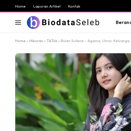
Home
Laporan Artikel
Kontak
Beran
Home
»
Hiburan
»
TikTok
»
Bulan Sutena – Agama, Umur, Keluarga