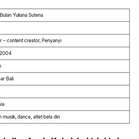
ulan Yuliana Sutena
r – content creator, Penyanyi
 2004
n
r Bali
ia
 musik, dance, atlet bela diri