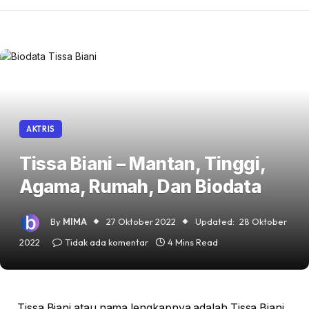
AKTRIS
Tissa Biani – Mantan, Tinggi,
Agama, Rumah, Dan Biodata
By
MIMA
27 Oktober 2022
Updated:
28 Oktober
2022
Tidak ada komentar
4 Mins Read
Tissa Biani atau nama lengkapnya adalah Tissa Biani