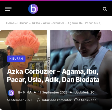
Home
»
Hiburan
»
TikTok
»
Azka Corbuzier – Agama, Ibu, Pacar, Usia, Adik, Dan Biodata
HIBURAN
Azka Corbuzier – Agama, Ibu,
Pacar, Usia, Adik, Dan Biodata
By
MIMA
19 September 2022
Updated:
20
September 2022
Tidak ada komentar
3 Mins Read