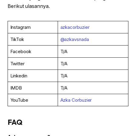
Berikut ulasannya.
Instagram
azkacorbuzier
TikTok
@azkavsnada
Facebook
T/A
Twitter
T/A
Linkedin
T/A
IMDB
T/A
YouTube
Azka Corbuzier
FAQ