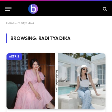
Home
»
raditya dika
BROWSING:
RADITYA DIKA
AKTRIS