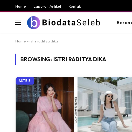
Home
Laporan Artikel
Kontak
Beran
Home
»
istri raditya dika
BROWSING:
ISTRI RADITYA DIKA
AKTRIS