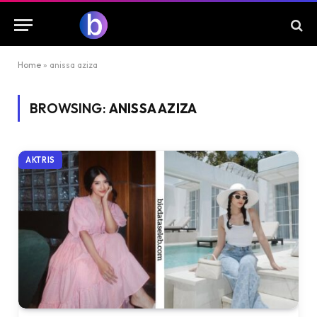
Home
»
anissa aziza
BROWSING:
ANISSA AZIZA
AKTRIS