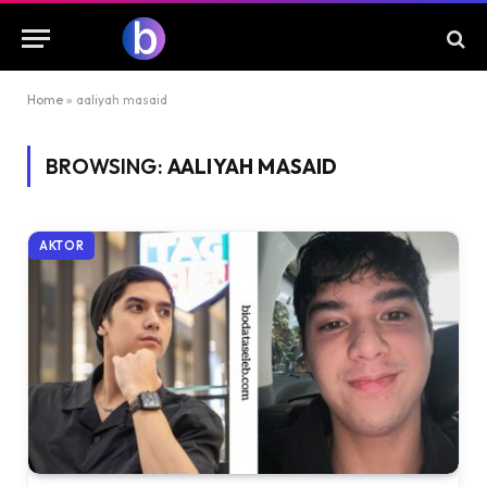
Home
»
aaliyah masaid
BROWSING:
AALIYAH MASAID
AKTOR