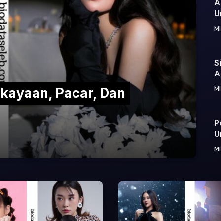
A
U
M
S
A
M
kayaan, Pacar, Dan
P
U
M