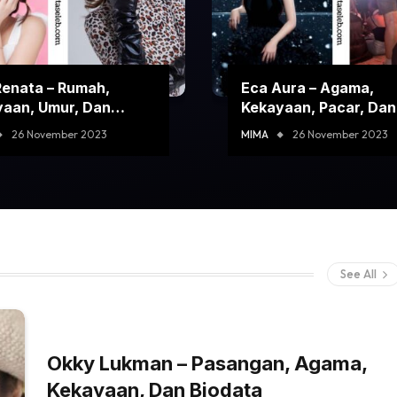
Renata – Rumah,
Eca Aura – Agama,
aan, Umur, Dan
Kekayaan, Pacar, Dan
ta
Biodata
26 November 2023
MIMA
26 November 2023
See All
Okky Lukman – Pasangan, Agama,
Kekayaan, Dan Biodata