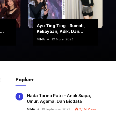
Ayu Ting Ting – Rumah,
Kekayaan, Adik, Dan
Biodata
MIMA
10 Maret 2023
Popluer
Nada Tarina Putri – Anak Siapa,
Umur, Agama, Dan Biodata
MIMA
19 September 2022
2,536
Views