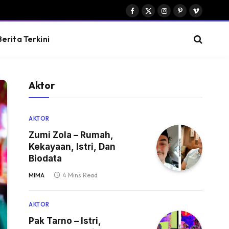
Facebook
X
Instagram
Pinterest
Vimeo
(Twitter)
Berita Terkini
Aktor
AKTOR
Zumi Zola – Rumah,
Kekayaan, Istri, Dan
Biodata
MIMA
4 Mins Read
AKTOR
Pak Tarno – Istri,